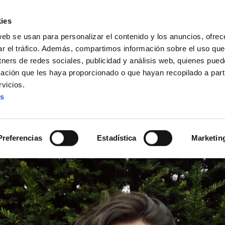
ies
web se usan para personalizar el contenido y los anuncios, ofrec
ar el tráfico. Además, compartimos información sobre el uso que
tners de redes sociales, publicidad y análisis web, quienes pue
ación que les haya proporcionado o que hayan recopilado a parti
IZ FUNDAZIOA
BIDELAGUN FUNDAZIOA
vicios.
es
precariedad #Landeia230
Preferencias
Estadística
Marketin