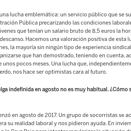
o una lucha emblemática: un servicio público que se s
tración Pública precarizando las condiciones laborale
venes que tenían un salario bruto de 8,5 euros la hor
 descanso. Hacemos una valoración positiva de esta l
s, la mayoría sin ningún tipo de experiencia sindica
ganizarse que han demostrado, teniendo en cuenta, a
e unos pocos meses. Una lucha que, independienteme
rdo, nos hace ser optimistas cara al futuro.
lga indefinida en agosto no es muy habitual. ¿Cómo s
nzó en agosto de 2017. Un grupo de socorristas se ace
ra su realidad laboral y nos pidieron ayuda. En invie