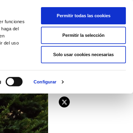
EU
ES
EN
FR
Permitir todas las cookies
er funciones
AFÍLIATE
 haga del
Permitir la selección
den
r del uso
Solo usar cookies necesarias
g
Configurar