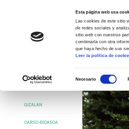
Esta página web usa cook
Las cookies de este sitio 
de redes sociales y analiz
sitio web con nuestros par
combinarla con otra inform
16º CONGRESO
ALDA
MANU ROBLES-ARANG
que haya hecho de sus ser
Leer la política de cooki
Bandera roja a la 
Selección
Necesario
de
06/11/2018
consentimiento
GIZALAN
OARSO-BIDASOA