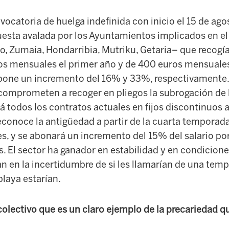
vocatoria de huelga indefinida con inicio el 15 de agos
esta avalada por los Ayuntamientos implicados en el 
io, Zumaia, Hondarribia, Mutriku, Getaria– que recogí
ros mensuales el primer año y de 400 euros mensuales 
pone un incremento del 16% y 33%, respectivamente.
omprometen a recoger en pliegos la subrogación de las
á todos los contratos actuales en fijos discontinuos a
econoce la antigüedad a partir de la cuarta temporada
s, y se abonará un incremento del 15% del salario por
. El sector ha ganador en estabilidad y en condicion
ían en la incertidumbre de si les llamarían de una temp
playa estarían.
olectivo que es un claro ejemplo de la precariedad qu