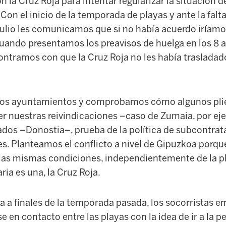
n la Cruz Roja para intentar regularizar la situación de
Con el inicio de la temporada de playas y ante la falt
ulio les comunicamos que si no había acuerdo iríamos
cuando presentamos los preavisos de huelga en los 8
ontramos con que la Cruz Roja no les había trasladado
os ayuntamientos y comprobamos cómo algunos pli
r nuestras reivindicaciones –caso de Zumaia, por ej
dos –Donostia–, prueba de la política de subcontrata
es. Planteamos el conflicto a nivel de Gipuzkoa por
las mismas condiciones, independientemente de la pl
ia es una, la Cruz Roja.
a a finales de la temporada pasada, los socorristas 
 en contacto entre las playas con la idea de ir a la pe