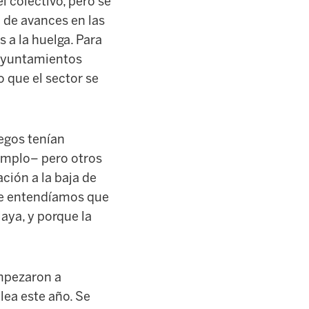
l colectivo, pero se
a de avances en las
 a la huelga. Para
 ayuntamientos
 que el sector se
egos tenían
emplo– pero otros
ción a la baja de
que entendíamos que
aya, y porque la
empezaron a
lea este año. Se