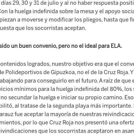
s días 29, 30 y 31 de julio y al no haber respuesta pos
Con la huelga indefinida sobre la mesa y el apoyo socia
ezan a moverse y modificar los pliegos, hasta que f
uesta que los socorristas aceptan.
sido un buen convenio, pero no el ideal para ELA.
contenidos logrados, nuestro objetivo era que el conv
 de Polideportivos de Gipuzkoa, no el de la Cruz Roja. Y
abajando para conseguirlo en el futuro. A raíz de que
icios mínimos para la huelga indefinida del 80%, los 
no secundar la huelga e iniciar su propio camino. Eso
bilitó, al tratase de la segunda playa más importante.
auz fue aceptar la mayoría de nuestras reivindicacion
mientos, por lo que Cruz Roja nos presentó una ofert
reivindicaciones que los socorristas aceptaron en asa