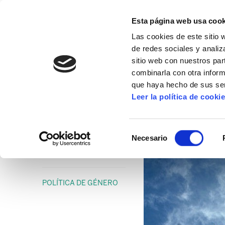
Esta página web usa cook
Las cookies de este sitio 
de redes sociales y analiz
sitio web con nuestros par
combinarla con otra inform
16º CONGRESO
ALDA
MANU ROBLES-ARANG
que haya hecho de sus ser
Leer la política de cooki
Con orgullo LesboG
Selección
Necesario
de
28/06/2012
consentimiento
POLÍTICA DE GÉNERO