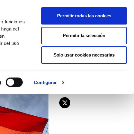
EU
ES
EN
FR
Permitir todas las cookies
er funciones
AFÍLIATE
 haga del
Permitir la selección
den
r del uso
Solo usar cookies necesarias
g
Configurar