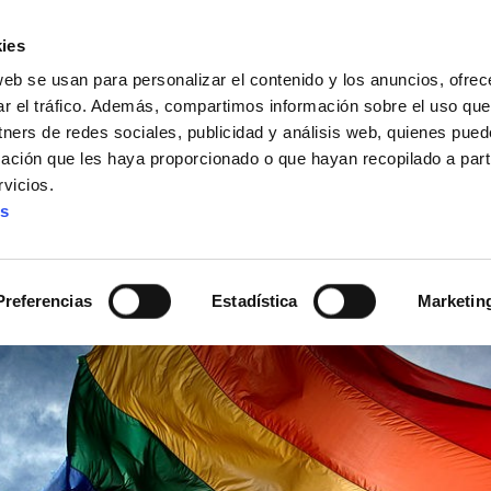
ies
web se usan para personalizar el contenido y los anuncios, ofrec
ar el tráfico. Además, compartimos información sobre el uso que
tners de redes sociales, publicidad y análisis web, quienes pue
ación que les haya proporcionado o que hayan recopilado a parti
IZ FUNDAZIOA
BIDELAGUN FUNDAZIOA
vicios.
es
ayBiTrans y de clase
Preferencias
Estadística
Marketin