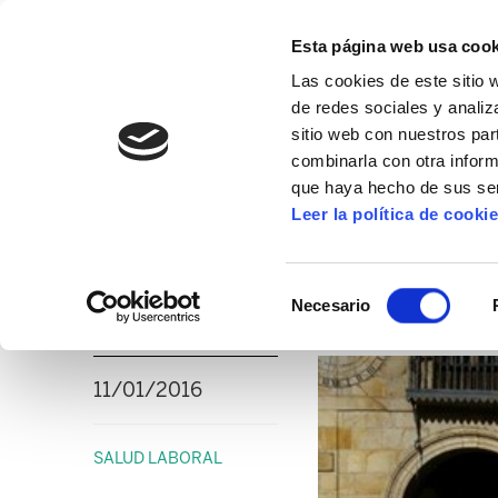
Esta página web usa cook
Las cookies de este sitio 
de redes sociales y analiz
sitio web con nuestros par
combinarla con otra inform
16º CONGRESO
ALDA
MANU ROBLES-ARANG
que haya hecho de sus ser
Leer la política de cooki
Un trabajador ha fa
Selección
accidente laboral
Necesario
de
consentimiento
11/01/2016
SALUD LABORAL