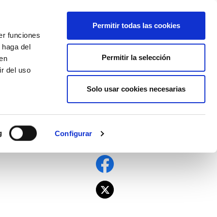
EU
ES
EN
FR
Permitir todas las cookies
er funciones
AFÍLIATE
 haga del
Permitir la selección
den
r del uso
Solo usar cookies necesarias
 en un nuevo
g
Configurar