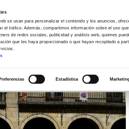
ies
web se usan para personalizar el contenido y los anuncios, ofrec
ar el tráfico. Además, compartimos información sobre el uso que
tners de redes sociales, publicidad y análisis web, quienes pue
ación que les haya proporcionado o que hayan recopilado a parti
IZ FUNDAZIOA
BIDELAGUN FUNDAZIOA
vicios.
es
llecido hoy en Barkaldo
Preferencias
Estadística
Marketin