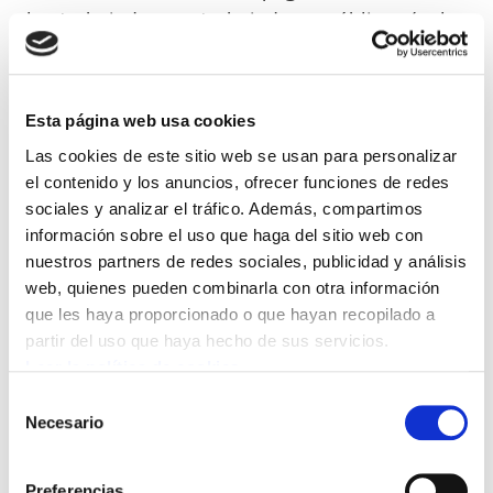
los trabajadores y trabajadoras públicos/as las
consecuencias económicas de una crisis que
ellos no han generado.
Esta página web usa cookies
ELA denuncia, una vez más, la incoherencia del
Las cookies de este sitio web se usan para personalizar
Gobierno de EAJ-PNV. No podemos olvidar que
el contenido y los anuncios, ofrecer funciones de redes
el mismo partido en la administración Local y
sociales y analizar el tráfico. Además, compartimos
Foral está realizando las aportaciones a
información sobre el uso que haga del sitio web con
Elkarkidetza (EPSV de los trabajadores y
nuestros partners de redes sociales, publicidad y análisis
web, quienes pueden combinarla con otra información
trabajadoras de Ayuntamientos y
que les haya proporcionado o que hayan recopilado a
Diputaciones) mientras que se niega una y otra
partir del uso que haya hecho de sus servicios.
vez a realizar las aportaciones a Itzarri.
Leer la política de cookies
Selección
Es mentira que no haya dinero. El Gobierno de
Necesario
de
Urkullu prefiere destinar el dinero a otras
consentimiento
cosas, por ejemplo a pagar deuda pública,
Preferencias