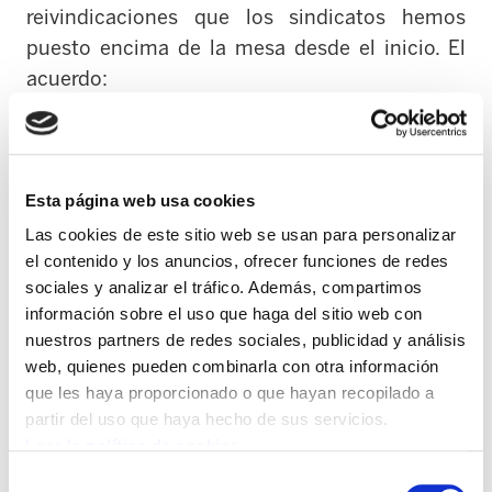
reivindicaciones que los sindicatos hemos
puesto encima de la mesa desde el inicio.
El
acuerdo:
Recupera el convenio en su integridad
dejando sin validez el recurso de las
patronales ante el Tribunal Supremo.
Esta página web usa cookies
Las cookies de este sitio web se usan para personalizar
Mantiene la ultractividad del convenio
el contenido y los anuncios, ofrecer funciones de redes
hasta la firma del siguiente.
sociales y analizar el tráfico. Además, compartimos
información sobre el uso que haga del sitio web con
Recupera el pago de las tablas salariales del
nuestros partners de redes sociales, publicidad y análisis
web, quienes pueden combinarla con otra información
convenio en el plazo más breve posible,
que les haya proporcionado o que hayan recopilado a
siempre antes de la finalización del 2015
partir del uso que haya hecho de sus servicios.
(para los salarios inferiores a 25.000€ de
Leer la política de cookies
manera inmediata, tal y como se acordó en
Selección