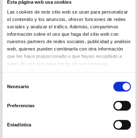
mayoría política se ha puesto al servicio de la
Esta página web usa cookies
mayoría social, después de tantos años de
Las cookies de este sitio web se usan para personalizar
el contenido y los anuncios, ofrecer funciones de redes
movilizaciones que ahora empiezan a dar algún
sociales y analizar el tráfico. Además, compartimos
fruto. Todo ello sin olvidar la labor de las
información sobre el uso que haga del sitio web con
ikastolas, que siguen respondiendo a esa
nuestros partners de redes sociales, publicidad y análisis
demanda de enseñanza en euskara, a veces en
web, quienes pueden combinarla con otra información
circunstancias muy difíciles.
que les haya proporcionado o que hayan recopilado a
partir del uso que haya hecho de sus servicios.
El cambio aprobado por Bildu, PSN, Geroa Bai e
Leer la política de cookies
I-E es un paso adelante en la igualdad de
Selección
Necesario
derechos para todo el alumnado de Navarra. No
de
consentimiento
obstante, descendiendo a su aplicación
práctica, la apertura de líneas de modelo D
Preferencias
puede quedar sometida al criterio del Gobierno
de Navarra, que tiene capacidad de imponer
Estadística
decretos que desvirtúen la ley, como ha hecho