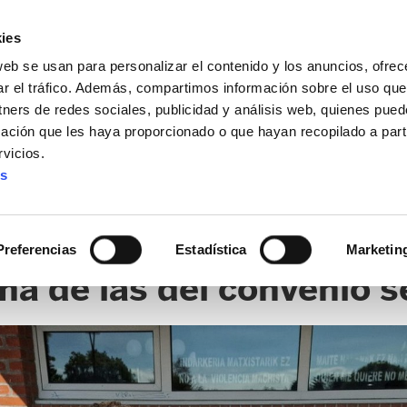
ies
web se usan para personalizar el contenido y los anuncios, ofrec
ar el tráfico. Además, compartimos información sobre el uso que
tners de redes sociales, publicidad y análisis web, quienes pue
ación que les haya proporcionado o que hayan recopilado a parti
IZ FUNDAZIOA
BIDELAGUN FUNDAZIOA
vicios.
es
uerdo que mejora las co
Preferencias
Estadística
Marketin
ma de las del convenio s