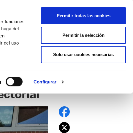
EU
ES
EN
FR
Permitir todas las cookies
er funciones
AFÍLIATE
 haga del
Permitir la selección
den
r del uso
Solo usar cookies necesarias
ndiciones laborales
g
Configurar
ectorial