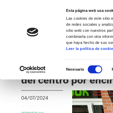
Esta página web usa cook
Las cookies de este sitio 
de redes sociales y analiz
sitio web con nuestros par
combinarla con otra inform
16º CONGRESO
ALDA
MANU ROBLES-ARANG
que haya hecho de sus ser
Leer la política de cooki
POLIDEPORTIVO DE DERIO
ELA consigue un ac
Selección
Necesario
de
del centro por enci
consentimiento
04/07/2024