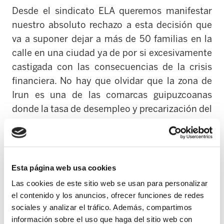
Desde el sindicato ELA queremos manifestar
nuestro absoluto rechazo a esta decisión que
va a suponer dejar a más de 50 familias en la
calle en una ciudad ya de por si excesivamente
castigada con las consecuencias de la crisis
financiera. No hay que olvidar que la zona de
Irun es una de las comarcas guipuzcoanas
donde la tasa de desempleo y precarización del
mismo más ha crecido.
Así mismo, queremos denunciar la nefasta
gestión que los propietarios y responsables de
Esta página web usa cookies
La Bacaladera han realizado durante estos
Las cookies de este sitio web se usan para personalizar
últimos años suponiendo la inmersión de la
el contenido y los anuncios, ofrecer funciones de redes
empresa en una situación económica y
sociales y analizar el tráfico. Además, compartimos
financiera insostenible cuyo resultado,
información sobre el uso que haga del sitio web con