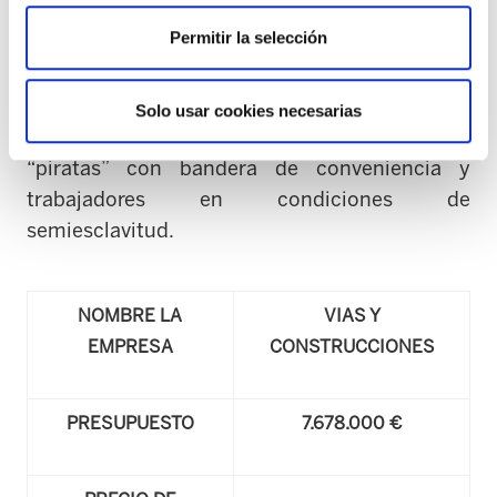
respetuosas con la legalidad vigente, incapaces
Permitir la selección
de soportar esta competencia cuasimafiosa.
Según ELA, las instituciones en vez de proteger
Solo usar cookies necesarias
el empleo de calidad favorecen empresas
“piratas” con bandera de conveniencia y
trabajadores en condiciones de
semiesclavitud.
NOMBRE LA
VIAS Y
EMPRESA
CONSTRUCCIONES
PRESUPUESTO
7.678.000 €