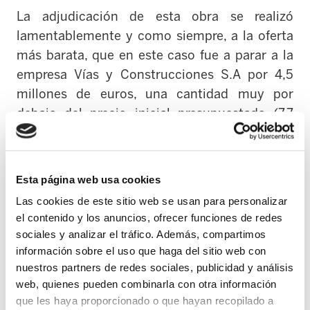
La adjudicación de esta obra se realizó
lamentablemente y como siempre, a la oferta
más barata, que en este caso fue a parar a la
empresa Vías y Construcciones S.A por 4,5
millones de euros, una cantidad muy por
debajo del precio inicial presupuestado (7,7
millones de euros). Por lo tanto, No era difícil
de imaginar que con una baja del 41% sobre el
precio de licitación, la cosa no daría para cubrir
Esta página web usa cookies
mínimamente la legalidad vigente.
Las cookies de este sitio web se usan para personalizar
el contenido y los anuncios, ofrecer funciones de redes
Desde ELA siempre se ha denunciado
sociales y analizar el tráfico. Además, compartimos
públicamente la evidente incompatibilidad de
información sobre el uso que haga del sitio web con
estas políticas de adjudicación con cuestiones
nuestros partners de redes sociales, publicidad y análisis
tan básicas como la seguridad y salud de los
web, quienes pueden combinarla con otra información
que les haya proporcionado o que hayan recopilado a
operarios, así como de sus condiciones