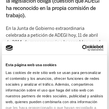
la legislación obliga (cuestión que ADEGI
ha reconocido en la propia comisión de
trabajo).
En la Junta de Gobierno extraordinaria
celebrada a petición de ADEGI hoy, 11 de abril
de 2014, de manera previa a la asamblea anual
de GEROA, se ha constatado una vez más el
bloqueo al que somete ADEGI a la Negociación
Colectiva.
Esta página web usa cookies
Las cookies de este sitio web se usan para personalizar
Tras casi una año de reuniones en una
el contenido y los anuncios, ofrecer funciones de redes
comisión de trabajo para profundizar en la
sociales y analizar el tráfico. Además, compartimos
actualización de GEROA, de manera unilateral
información sobre el uso que haga del sitio web con
ADEGI ha dado por finiquitada dicha comisión.
nuestros partners de redes sociales, publicidad y análisis
web, quienes pueden combinarla con otra información
que les haya proporcionado o que hayan recopilado a
En la Junta de hoy se han sometido a votación