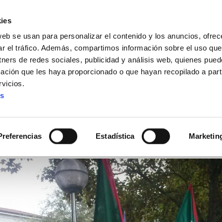
ies
web se usan para personalizar el contenido y los anuncios, ofrec
ar el tráfico. Además, compartimos información sobre el uso que
tners de redes sociales, publicidad y análisis web, quienes pue
ación que les haya proporcionado o que hayan recopilado a parti
IZ FUNDAZIOA
BIDELAGUN FUNDAZIOA
vicios.
es
la consideración del Co
ue opositan en Osakidet
Preferencias
Estadística
Marketin