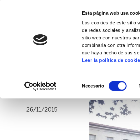
Esta página web usa cook
Las cookies de este sitio 
de redes sociales y analiz
sitio web con nuestros par
combinarla con otra inform
16º CONGRESO
ALDA
MANU ROBLES-ARANG
que haya hecho de sus ser
Leer la política de cooki
ELA denuncia la nu
Selección
con las personas q
Necesario
de
consentimiento
26/11/2015