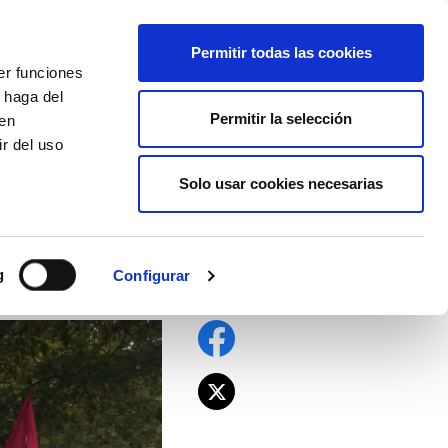
EU
ES
EN
FR
Permitir todas las cookies
er funciones
AFÍLIATE
 haga del
Permitir la selección
den
r del uso
Solo usar cookies necesarias
nsejero de Sanidad
za
g
Configurar