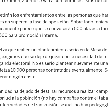
vo examen, ¿cómo se van a configurar las listas de co
tirán los enfrentamientos entre las personas que ha
es no superen la fase de oposición. Sobre todo tenie
icamente parece que se convocarán 500 plazas a turn
500 para promoción interna.
etza que realice un planteamiento serio en la Mesa d
exigimos que se deje de jugar con la necesidad de tr
aganda electoral. No es serio plantear nuevamente un
etza 10.000 personas contratadas eventualmente. Se
erar ningún coste.
anidad ha dejado de destinar recursos a realizar camp
 salud a la población (no hay campañas contra el taba
nfermedades de transmisión sexual, no hay pedagogí