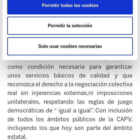
Por tanto, este borrador continua en la
Permitir todas las cookies
dirección opuesta a la ley que ELA defiende,
una ley que
apueste por una administración
Permitir la selección
propia, euskaldun,independiente y con control
social al servicio de la ciudadanía. Una ley que
Solo usar cookies necesarias
garantice unas condiciones de trabajo dignas,
basadas en la inamovilidad e independencia
como condición necesaria para garantizar
unos servicios básicos de calidad y que
reconozca el derecho a la negociación colectiva
real sin injerencias externas,ni imposiciones
unilaterales, respetando las reglas de juego
democráticas de “ igual a igual”. Con inclusión
de todos los ámbitos públicos de la CAPV,
incluyendo los que hoy son parte del ámbito
estatal.