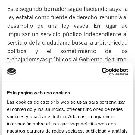
Este segundo borrador sigue haciendo suya la
ley estatal como fuente de derecho, renuncia al
desarrollo de una ley vasca. En lugar de
impulsar un servicio público independiente al
servicio de la ciudadanía busca la arbitrariedad
política y el sometimiento de los
trabajadores/as públicos al Gobierno de turno.
N
iega el derecho a la negociación colectiva,la
administración decide unilateralmente las
condiciones de trabajo, no se garantiza el
Esta página web usa cookies
cumplimiento de los posibles acuerdos e
introduce
instrumentos para aplicar la reforma
Las cookies de este sitio web se usan para personalizar
el contenido y los anuncios, ofrecer funciones de redes
laboral en la administración.
sociales y analizar el tráfico. Además, compartimos
información sobre el uso que haga del sitio web con
Elimina los instrumentos mínimos de
nuestros partners de redes sociales, publicidad y análisis
participación social, sindical y de la plantilla en