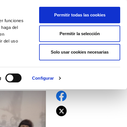
EU
ES
EN
FR
Permitir todas las cookies
er funciones
AFÍLIATE
 haga del
Permitir la selección
den
r del uso
Solo usar cookies necesarias
rar “una salida
g
Configurar