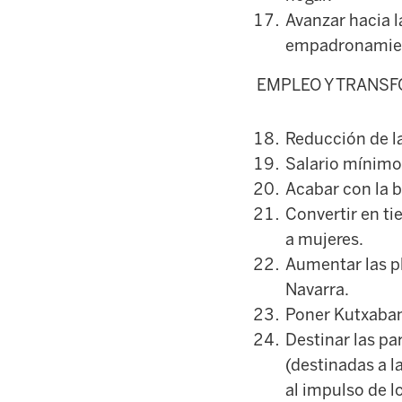
Avanzar hacia l
empadronamie
EMPLEO Y TRANSF
Reducción de l
Salario mínimo
Acabar con la b
Convertir en t
a mujeres.
Aumentar las pl
Navarra.
Poner Kutxaban
Destinar las pa
(destinadas a l
al impulso de l