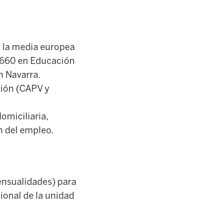
a la media europea
y 660 en Educación
n Navarra.
ción (CAPV y
omiciliaria,
n del empleo.
ensualidades) para
ional de la unidad