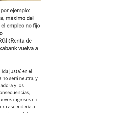
por ejemplo:
es, máximo del
el empleo no fijo
mo
RGI (Renta de
txabank vuelva a
da justa’, en el
a no será neutra, y
adora y los
consecuencias,
nuevos ingresos en
ifra ascendería a