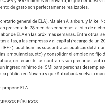
la CAPV y 900 millones en Navarra, lo que demuestra
nto de gasto son perfectamente realizables.
ecretario general de ELA), Maialen Aranburu y Mikel N
han presentado 28 medidas concretas, al hilo de dic
a labor de ELA en las próximas semanas. Entre otras, se
tas altas, a las empresas y al capital (recargo de un
RPF); publificar las subcontratas públicas del ámbit
as, ambulancias, etc) y consolidar el empleo no fijo d
ahora, un tercio de los contratos son precarios tant
r un ingreso mínimo del SMI para personas desemplea
anca pública en Navarra y que Kutxabank vuelva a man
e propone ELA
GRESOS PÚBLICOS