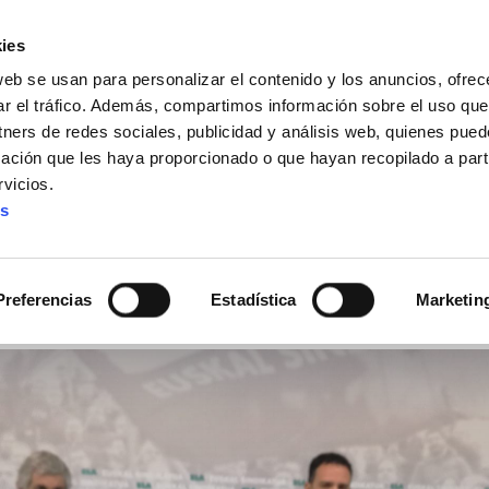
ies
web se usan para personalizar el contenido y los anuncios, ofrec
ar el tráfico. Además, compartimos información sobre el uso que
tners de redes sociales, publicidad y análisis web, quienes pue
ación que les haya proporcionado o que hayan recopilado a parti
IZ FUNDAZIOA
BIDELAGUN FUNDAZIOA
vicios.
es
idas concretas para log
l covid19
Preferencias
Estadística
Marketin