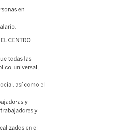
ersonas en
lario.
 EL CENTRO
que todas las
ico, universal,
ocial, así como el
bajadoras y
 trabajadores y
ealizados en el