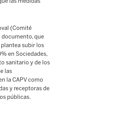
 que las medidas
oval (Comité
ho documento, que
 plantea subir los
 20% en Sociedades,
o sanitario y de los
e las
o en la CAPV como
das y receptoras de
os públicas.