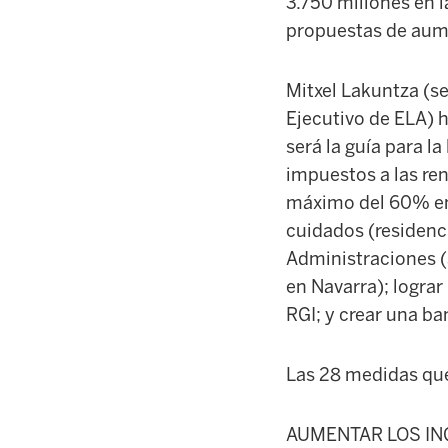
3.750 millones en 
propuestas de aume
Mitxel Lakuntza (s
Ejecutivo de ELA) 
será la guía para l
impuestos a las ren
máximo del 60% en I
cuidados (residenci
Administraciones (
en Navarra); logra
RGI; y crear una b
Las 28 medidas qu
AUMENTAR LOS IN