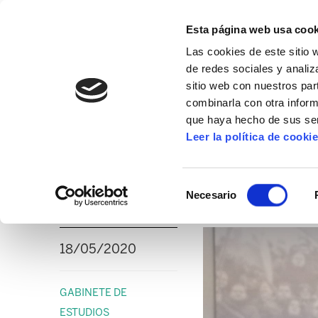
Esta página web usa cook
Las cookies de este sitio 
de redes sociales y analiz
sitio web con nuestros par
combinarla con otra inform
16º CONGRESO
ALDA
MANU ROBLES-ARANG
que haya hecho de sus ser
Leer la política de cooki
ELA propone 28 med
Selección
justa” a la crisis de
Necesario
de
consentimiento
18/05/2020
GABINETE DE
ESTUDIOS