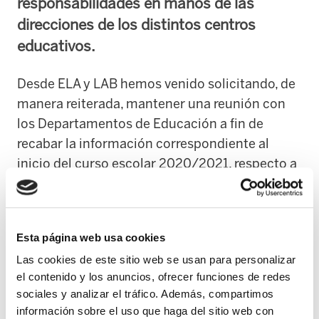
responsabilidades en manos de las
direcciones de los distintos centros
educativos.
Desde ELA y LAB hemos venido solicitando, de
manera reiterada, mantener una reunión con
los Departamentos de Educación a fin de
recabar la información correspondiente al
inicio del curso escolar 2020/2021, respecto a
cuál va a ser el funcionamiento para los
servicios de comedor y transporte escolar, sin
tener respuesta alguna.
Esta página web usa cookies
La información que desde los dos sindicatos
Las cookies de este sitio web se usan para personalizar
el contenido y los anuncios, ofrecer funciones de redes
tenemos es aquella que hemos recibido a
sociales y analizar el tráfico. Además, compartimos
través de los medios de comunicación o de las
información sobre el uso que haga del sitio web con