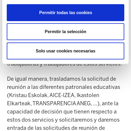
para ninguno de los tres escenarios sobre los
Permitir todas las cookies
que trabaja.
ELA y LAB exigimos a los Departamentos de
Permitir la selección
Educación mantener una reunión en la mayor
brevedad posible, para poder tratar la situación
Solo usar cookies necesarias
y el mantenimiento de empleo del colectivo de
trabajadoras y trabajadores de estos servicios.
De igual manera, trasladamos la solicitud de
reunión a las diferentes patronales educativas
(Kristau Eskolak, AICE-IZEA, Ikastolen
Elkarteak, TRANSPARENCIA ANEG, ...), ante la
capacidad de decisión que tienen respecto a
estos dos servicios y solicitaremos y daremos
entrada de las solicitudes de reunión de