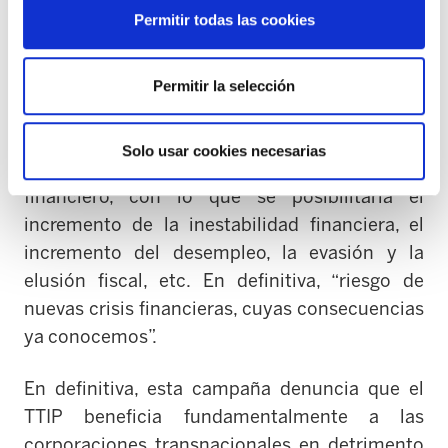
constatación de que en varios capítulos de los
Permitir todas las cookies
documentos filtrados se confirma la
sustitución del principio de precaución por el
Permitir la selección
de gestión del riesgo”.
Según esta campaña, también se constata la
Solo usar cookies necesarias
desregulación sobre el sector bancario y
financiero, con lo que se posibilitaría el
incremento de la inestabilidad financiera, el
incremento del desempleo, la evasión y la
elusión fiscal, etc. En definitiva, “riesgo de
nuevas crisis financieras, cuyas consecuencias
ya conocemos”.
En definitiva, esta campaña denuncia que el
TTIP beneficia fundamentalmente a las
corporaciones transnacionales en detrimento