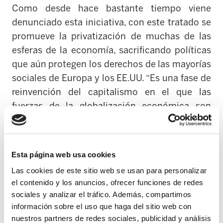
Como desde hace bastante tiempo viene
denunciado esta iniciativa, con este tratado se
promueve la privatización de muchas de las
esferas de la economía, sacrificando políticas
que aún protegen los derechos de las mayorías
sociales de Europa y los EE.UU. “Es una fase de
reinvención del capitalismo en el que las
fuerzas de la globalización económica son
mucho más potentes, a pesar de las crisis
financieras y de legitimidad provocadas. El
TTIP es un eslabón más en este capitalismo 3.0
Esta página web usa cookies
que se reinventa”, añaden.
Las cookies de este sitio web se usan para personalizar
el contenido y los anuncios, ofrecer funciones de redes
Para la campaña este hecho permite
sociales y analizar el tráfico. Además, compartimos
comprobar la importante influencia de los
información sobre el uso que haga del sitio web con
lobbys
, quienes son sistemáticamente
nuestros partners de redes sociales, publicidad y análisis