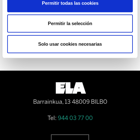
Permitir todas las cookies
actuaciones que están a su alcance en defensa
de los puestos de trabajo para neutralizar la
Permitir la selección
política de externalización que pretende
impulsar esta dirección.
Solo usar cookies necesarias
Barrainkua, 13 48009 BILBO
Tel:
944 03 77 00