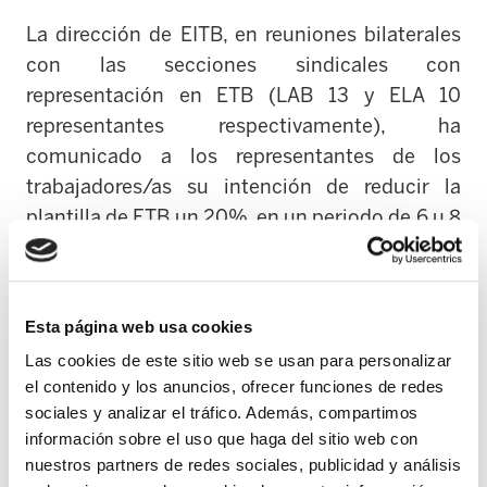
La dirección de EITB, en reuniones bilaterales
con las secciones sindicales con
representación en ETB (LAB 13 y ELA 10
representantes respectivamente), ha
comunicado a los representantes de los
trabajadores/as su intención de reducir la
plantilla de ETB un 20%, en un periodo de 6 u 8
años. Esta reducción supondría la destrucción
de alrededor de 130 empleos en ETB. La
Directora General de EITB Maite Iturbe, el
Esta página web usa cookies
Gerente Jesús Elgezabal y el Director de RR.HH
Las cookies de este sitio web se usan para personalizar
Javier Salcedo, han motivado esta decisión,
el contenido y los anuncios, ofrecer funciones de redes
entre otras razones, en los recortes de
sociales y analizar el tráfico. Además, compartimos
financiación sufridos en los últimos años (50
información sobre el uso que haga del sitio web con
millones desde 2009 a 2015), así como una
nuestros partners de redes sociales, publicidad y análisis