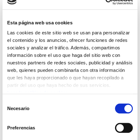
propietarios, que se iniciaron en el mes de
febrero de este año, se han truncado estos
Esta página web usa cookies
últimos días, al no cumplir la empresa lo ya
acordado en materia salarial. La Dirección
Las cookies de este sitio web se usan para personalizar
el contenido y los anuncios, ofrecer funciones de redes
insiste en no poder cumplir un acuerdo que se
sociales y analizar el tráfico. Además, compartimos
firmó en 2012 donde se aceptaba rebajarse el
información sobre el uso que haga del sitio web con
salario un 20% desde junio de ese mismo año
nuestros partners de redes sociales, publicidad y análisis
hasta diciembre de 2014 con la obligación de
web, quienes pueden combinarla con otra información
volverse a incrementar en ese porcentaje a
que les haya proporcionado o que hayan recopilado a
partir de enero de 2015. La propuesta de la
partir del uso que haya hecho de sus servicios.
Leer la política de cookies
empresa fue la de mantenerse esa quita del
20% del salario también durante el 2015 y
Selección
Necesario
de
volver al salario inicial en 2016 fue rechazada
consentimiento
una y otra vez por la plantilla. La Dirección
Preferencias
asimismo rechazó un nuevo esfuerzo que esta
plantilla ofreció a la empresa que consistía en