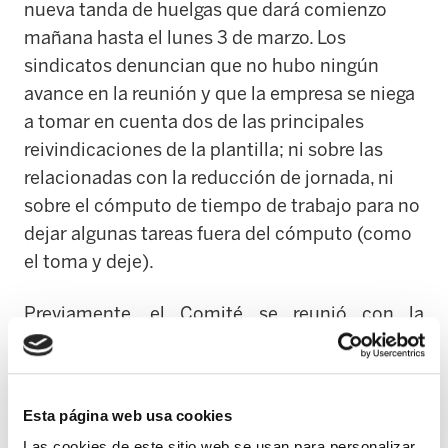
nueva tanda de huelgas que dará comienzo
mañana hasta el lunes 3 de marzo. Los
sindicatos denuncian que no hubo ningún
avance en la reunión y que la empresa se niega
a tomar en cuenta dos de las principales
reivindicaciones de la plantilla; ni sobre las
relacionadas con la reducción de jornada, ni
sobre el cómputo de tiempo de trabajo para no
dejar algunas tareas fuera del cómputo (como
el toma y deje).
Previamente, el Comité se reunió con la
Diputada de movilidad de Gipuzkoa, Azahara
Dominguez, para trasladarle el estado de las
negociaciones con la empresa y solicitar que
Esta página web usa cookies
se involucre para conseguir la reducción de
Las cookies de este sitio web se usan para personalizar