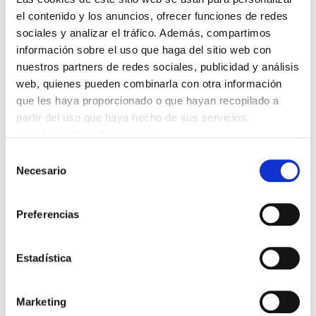
jornada. La Diputación mostró su conformidad
el contenido y los anuncios, ofrecer funciones de redes
con la solicitud planteada por los sindicatos e
sociales y analizar el tráfico. Además, compartimos
indicaba que de haber acuerdo con la empresa,
información sobre el uso que haga del sitio web con
La Diputación se comprometería a garantizar
nuestros partners de redes sociales, publicidad y análisis
para la próxima licitación una reducción de
web, quienes pueden combinarla con otra información
que les haya proporcionado o que hayan recopilado a
jornada a 1592 horas. Sin embargo, la empresa
partir del uso que haya hecho de sus servicios.
indica que es la Diputación quien no quiere
Leer la política de cookies
implantarlas y que por eso no plantea mejoras
Selección
sobre este contenido.
Necesario
de
consentimiento
ELA, con mayoría en el Comité, pide a la
Preferencias
empresa Avanza, así como a la Diputación de
Gipuzkoa, que prioricen solventar el problema
que supone la jornada en este sector, y que
Estadística
traigan cuanto antes una propuesta a las
negociaciones para resolver el conflicto.
Marketing