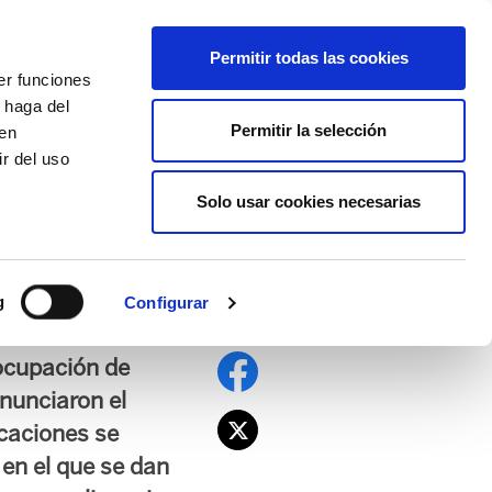
EU
ES
EN
FR
Permitir todas las cookies
er funciones
AFÍLIATE
 haga del
Permitir la selección
den
r del uso
Solo usar cookies necesarias
 en huelga de
g
Configurar
 ocupación de
anunciaron el
icaciones se
 en el que se dan