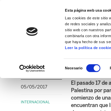
Esta página web usa cook
Las cookies de este sitio 
de redes sociales y analiz
sitio web con nuestros par
combinarla con otra inform
16º CONGRESO
ALDA
MANU ROBLES-ARANG
que haya hecho de sus ser
Leer la política de cooki
ELA se solidariza c
Selección
hambre
Necesario
de
consentimiento
El pasado 17 de 
05/05/2017
Palestina por par
comienzo de una 
INTERNACIONAL
encuentran que I