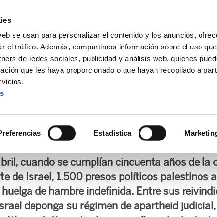
ies
web se usan para personalizar el contenido y los anuncios, ofrec
ar el tráfico. Además, compartimos información sobre el uso que
tners de redes sociales, publicidad y análisis web, quienes pue
ación que les haya proporcionado o que hayan recopilado a parti
IZ FUNDAZIOA
BIDELAGUN FUNDAZIOA
vicios.
es
on los presos palestinos
Preferencias
Estadística
Marketin
abril, cuando se cumplían cincuenta años de la
te de Israel, 1.500 presos políticos palestinos 
huelga de hambre indefinida. Entre sus reivind
srael deponga su régimen de apartheid judicial,