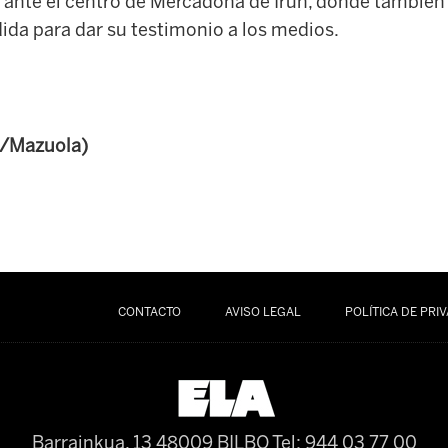
 ante el centro de Mercadona de Irun, donde también 
ida para dar su testimonio a los medios.
C/Mazuola)
CONTACTO
AVISO LEGAL
POLÍTICA DE PRI
Barrainkua, 13 48009 BILBO
Tel: 944 03 77 00