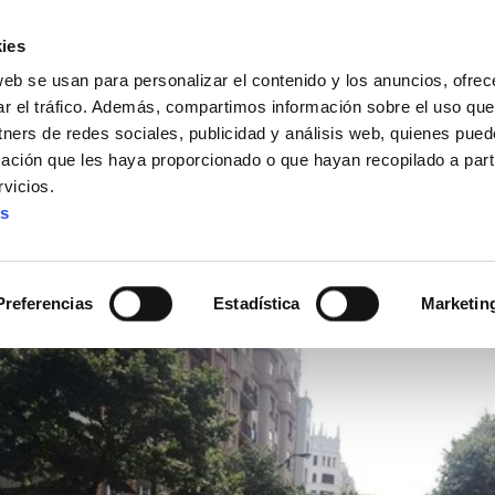
ies
web se usan para personalizar el contenido y los anuncios, ofrec
ar el tráfico. Además, compartimos información sobre el uso que
tners de redes sociales, publicidad y análisis web, quienes pue
ación que les haya proporcionado o que hayan recopilado a parti
IZ FUNDAZIOA
BIDELAGUN FUNDAZIOA
vicios.
es
despide a una represen
Preferencias
Estadística
Marketin