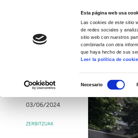
Esta página web usa cook
Las cookies de este sitio 
de redes sociales y analiz
sitio web con nuestros par
combinarla con otra inform
16º CONGRESO
ALDA
MANU ROBLES-ARANG
que haya hecho de sus ser
Leer la política de cooki
PERSECUCIÓN SINDICAL
Mercadona de Irun 
Selección
Necesario
de
consentimiento
03/06/2024
ZERBITZUAK