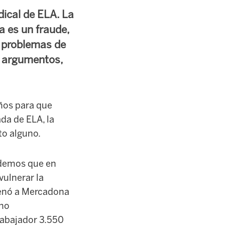
ical de ELA. La
a es un fraude,
e problemas de
os argumentos,
años para que
da de ELA, la
o alguno.
rdemos que en
ulnerar la
ndenó a Mercadona
cho
rabajador 3.550