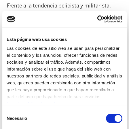
Frente a la tendencia belicista y militarista,
estos colectivos han reivindicado otro modelo
de sociedad y han exigido a las
administraciones compromisos concretos
contra la guerra. En este sentido, han realizado
Esta página web usa cookies
cuatro reivindicaciones principales:
Las cookies de este sitio web se usan para personalizar
el contenido y los anuncios, ofrecer funciones de redes
1. Que Euskal Herria sea un territorio pacífico y
sociales y analizar el tráfico. Además, compartimos
desmilitarizado. No a las infraestructuras de
información sobre el uso que haga del sitio web con
nuestros partners de redes sociales, publicidad y análisis
guerra y al envío de armas. Reducción del gasto
web, quienes pueden combinarla con otra información
militar y pasos pasos para la disolución de la
que les haya proporcionado o que hayan recopilado a
OTAN, aprobándose para ello estatutos de
partir del uso que haya hecho de sus servicios.
neutralidad en los parlamentos vasco y
Leer la política de cookies
navarro.
Selección
Necesario
de
2. No al negocio de la guerra. Pedimos a
consentimiento