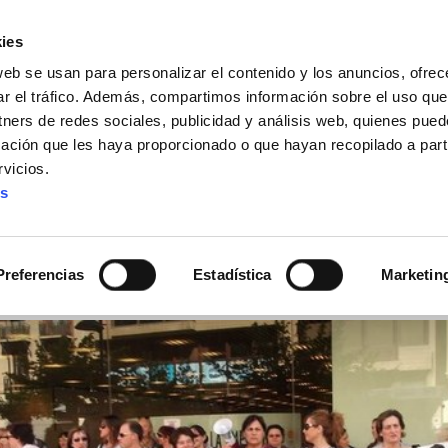
ies
web se usan para personalizar el contenido y los anuncios, ofrec
ar el tráfico. Además, compartimos información sobre el uso que
tners de redes sociales, publicidad y análisis web, quienes pue
ación que les haya proporcionado o que hayan recopilado a parti
IZ FUNDAZIOA
BIDELAGUN FUNDAZIOA
vicios.
es
ra la persecución labora
a Navarra
Preferencias
Estadística
Marketin