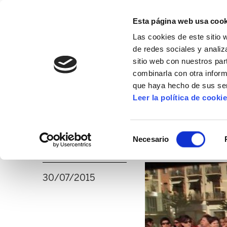
Esta página web usa cook
Las cookies de este sitio 
de redes sociales y analiz
sitio web con nuestros par
combinarla con otra inform
16º CONGRESO
ALDA
MANU ROBLES-ARANG
que haya hecho de sus ser
Leer la política de cooki
Movilizaciones cont
Selección
sanciones, en Amm
Necesario
de
consentimiento
30/07/2015