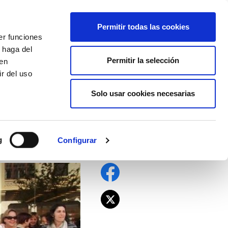
EU
ES
EN
FR
Permitir todas las cookies
er funciones
AFÍLIATE
 haga del
Permitir la selección
den
r del uso
Solo usar cookies necesarias
l, con despidos y
g
Configurar