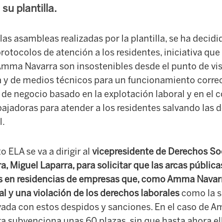
su plantilla.
 las asambleas realizadas por la plantilla, se ha decid
rotocolos de atención a los residentes, iniciativa qu
Amma Navarra son insostenibles desde el punto de vist
a y de medios técnicos para un funcionamiento correct
 de negocio basado en la explotación laboral y en e
bajadoras para atender a los residentes salvando las d
l.
 ELA se va a dirigir al
vicepresidente de Derechos So
, Miguel Laparra, para solicitar que las arcas pública
s en residencias de empresas que, como Amma Navarr
l y una violación de los derechos laborales
como la su
vada con estos despidos y sanciones. En el caso de A
a subvenciona unas 60 plazas, sin que hasta ahora e