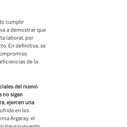
ido cumplir
e va a demostrar que
a laboral, por
o. En definitiva, se
l compromiso
eficiencias de la
ciales del nuevo
s no sigan
a, ejercen una
frida en los
mma Argaray, el
llo haya supuesto