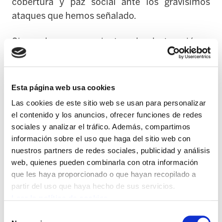
cobertura y paz social ante los gravísimos
ataques que hemos señalado.
Sin embargo, sus vientos de destrucción y
expolio han encontrado resistencia y lucha en
su camino. Frente a los gobiernos que nos
agreden con paro, precariedad y miseria; frente
Esta página web usa cookies
a los Estados que niegan la palabra y la
Las cookies de este sitio web se usan para personalizar
decisión a los pueblos en la búsqueda de la
el contenido y los anuncios, ofrecer funciones de redes
justicia social, Euskal Herria también ha alzado
sociales y analizar el tráfico. Además, compartimos
su voz. Antes y después de la crisis. Desde
información sobre el uso que haga del sitio web con
nuestros partners de redes sociales, publicidad y análisis
2008, 6 huelgas generales, una movilización
web, quienes pueden combinarla con otra información
permanente en favor de los servicios públicos y
que les haya proporcionado o que hayan recopilado a
de un marco propio de relaciones laborales y
partir del uso que haya hecho de sus servicios.
de protección social, de exigencia de medidas
Leer la política de cookies
urgentes contra la pobreza y la precariedad,
Selección
contra la reforma laboral y de las pensiones,