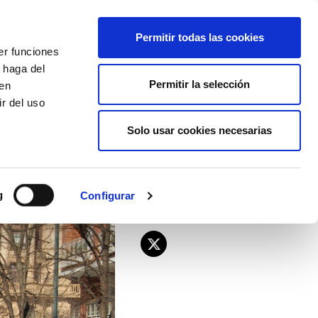
EU
ES
EN
FR
Permitir todas las cookies
er funciones
AFÍLIATE
 haga del
Permitir la selección
den
r del uso
Solo usar cookies necesarias
en la Ertzaintza
g
Configurar