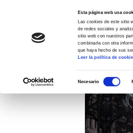
Esta página web usa cook
Las cookies de este sitio 
de redes sociales y analiz
sitio web con nuestros par
combinarla con otra inform
16º CONGRESO
ALDA
MANU ROBLES-ARANG
que haya hecho de sus ser
Leer la política de cooki
Plan Horizonte 2016
Selección
Necesario
de
10/03/2015
consentimiento