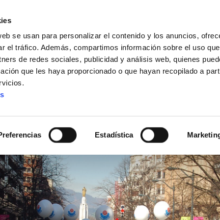
ies
web se usan para personalizar el contenido y los anuncios, ofrec
ar el tráfico. Además, compartimos información sobre el uso que
tners de redes sociales, publicidad y análisis web, quienes pue
ación que les haya proporcionado o que hayan recopilado a parti
IZ FUNDAZIOA
BIDELAGUN FUNDAZIOA
vicios.
es
: caos y parada técnica 
Preferencias
Estadística
Marketin