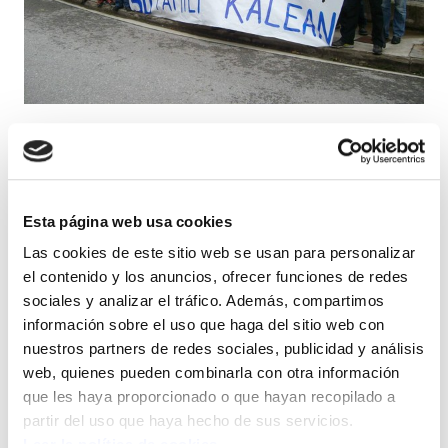
Hoy, la asamblea trabajadores de WEC
(Itziar) ha ratificado el preacuerdo
alcanzado ayer en el que se evita el
Esta página web usa cookies
despido de la totalidad de la plantilla. La
Las cookies de este sitio web se usan para personalizar
indemnización inicial propuesta por la
el contenido y los anuncios, ofrecer funciones de redes
empresa era de 20 días por cada año
sociales y analizar el tráfico. Además, compartimos
trabajado con el límite máximo de una
información sobre el uso que haga del sitio web con
anualidad.
nuestros partners de redes sociales, publicidad y análisis
web, quienes pueden combinarla con otra información
que les haya proporcionado o que hayan recopilado a
Fruto de la lucha y presión de la plantilla que se
partir del uso que haya hecho de sus servicios.
encontraba en huelga indefinida, el acuerdo
Leer la política de cookies