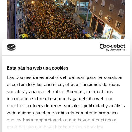
Esta página web usa cookies
Las cookies de este sitio web se usan para personalizar
el contenido y los anuncios, ofrecer funciones de redes
sociales y analizar el tráfico. Además, compartimos
información sobre el uso que haga del sitio web con
nuestros partners de redes sociales, publicidad y análisis
Convocadas por la plataforma ciudadana
web, quienes pueden combinarla con otra información
Sare decenas de miles de personas han
que les haya proporcionado o que hayan recopilado a
partir del uso que haya hecho de sus servicios.
participado en la movilización organizada