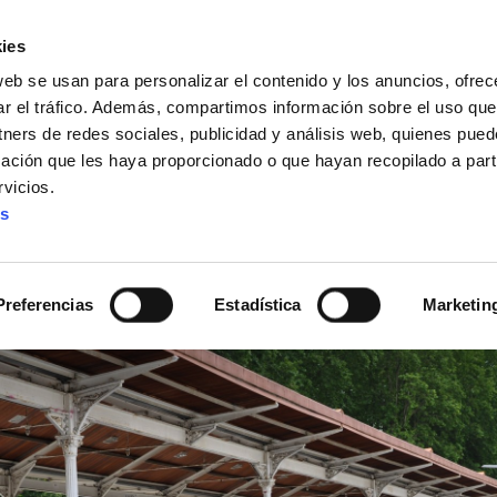
ies
web se usan para personalizar el contenido y los anuncios, ofrec
ar el tráfico. Además, compartimos información sobre el uso que
tners de redes sociales, publicidad y análisis web, quienes pue
ación que les haya proporcionado o que hayan recopilado a parti
IZ FUNDAZIOA
BIDELAGUN FUNDAZIOA
vicios.
es
 que tenemos alternativ
Preferencias
Estadística
Marketin