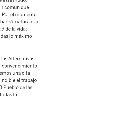
De este modo,
o en común que
s. Por el momento
 habrá: naturaleza;
d de la vida;
todas lo máximo
 las Alternativas
el convencimiento
nemos una cita
indible el trabajo
El Pueblo de las
todas lo