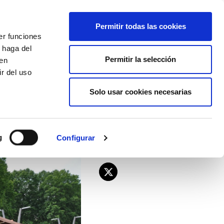
EU
ES
EN
FR
Permitir todas las cookies
er funciones
AFÍLIATE
 haga del
Permitir la selección
den
r del uso
Solo usar cookies necesarias
as
g
Configurar