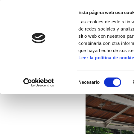
Esta página web usa cook
Las cookies de este sitio 
de redes sociales y analiz
sitio web con nuestros par
combinarla con otra inform
16º CONGRESO
ALDA
MANU ROBLES-ARANG
que haya hecho de sus ser
Leer la política de cooki
Vamos a demostrar
Selección
Necesario
de
11/06/2015
consentimiento