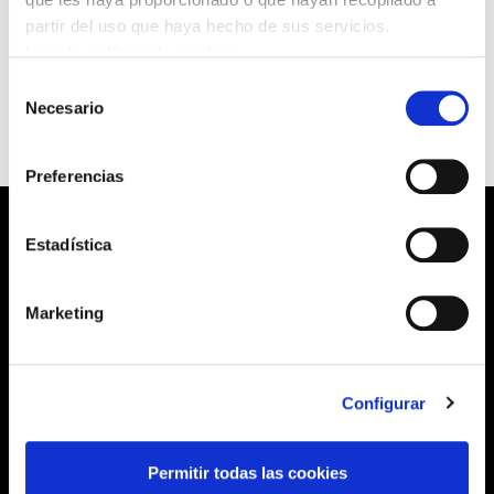
partir del uso que haya hecho de sus servicios.
Leer la política de cookies
Selección
Necesario
de
consentimiento
Preferencias
Estadística
Barrainkua, 13 48009 BILBO
Marketing
Tel:
944 03 77 00
Configurar
SEDES
Permitir todas las cookies