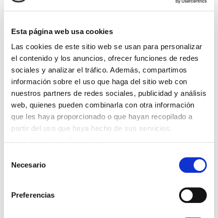
laborales de las trabajadoras del Servicio
de Ayuda a Domicilio del ayuntamiento de
Esta página web usa cookies
Errenteria, subcontratado con la empresa
Las cookies de este sitio web se usan para personalizar
Arquisocial. Tras un proceso de huelga
el contenido y los anuncios, ofrecer funciones de redes
anterior, movilizaciones y más de un año
sociales y analizar el tráfico. Además, compartimos
de negociaciones, ELA ha logrado
información sobre el uso que haga del sitio web con
equiparar gran parte de sus condiciones
nuestros partners de redes sociales, publicidad y análisis
web, quienes pueden combinarla con otra información
laborales con la plantilla del
que les haya proporcionado o que hayan recopilado a
ayuntamiento que realiza el mismo
partir del uso que haya hecho de sus servicios.
trabajo. Esto supone un incremento
Leer la política de cookies
retributivo del 50% de sus condiciones
Selección
salariales, además de otras mejoras en
Necesario
de
consentimiento
licencias, jornadas mínimas…
Preferencias
Este colectivo de 61 trabajadoras se