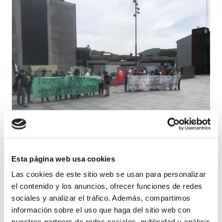
Esta página web usa cookies
La huelga está convocada por un
Las cookies de este sitio web se usan para personalizar
convenio que garantice la seguridad
el contenido y los anuncios, ofrecer funciones de redes
laboral y reduzca la jornada a 35 horas
sociales y analizar el tráfico. Además, compartimos
semanales. Hoy se ha realizado una
información sobre el uso que haga del sitio web con
nuestros partners de redes sociales, publicidad y análisis