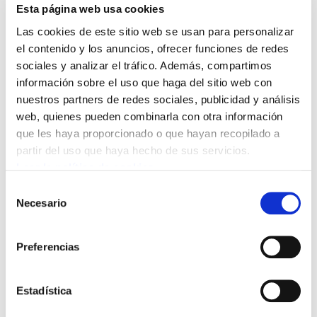
servicio que no debería ser privatizado ni
Esta página web usa cookies
externalizado, no al menos de esta manera. Es
Las cookies de este sitio web se usan para personalizar
más, la empresa adjudicataria de este servicio,
el contenido y los anuncios, ofrecer funciones de redes
sociales y analizar el tráfico. Además, compartimos
Garbialdi, acaba de dar a conocer que ha
información sobre el uso que haga del sitio web con
firmado la prórroga del servicio hasta el 2020
nuestros partners de redes sociales, publicidad y análisis
con el Gobierno vasco en las mismas
web, quienes pueden combinarla con otra información
condiciones que en la actualidad. La foto es
que les haya proporcionado o que hayan recopilado a
clara, por tanto.
partir del uso que haya hecho de sus servicios.
Leer la política de cookies
Si quisieran, las administraciones y los poderes
Selección
públicos podrían cambiar de verdad las
Necesario
de
condiciones de vida de miles de mujeres, en
consentimiento
especial las de las mujeres que trabajan en
Preferencias
sectores precarios feminizados. Pero no lo
hacen.
Estadística