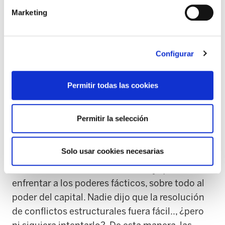
¿De verdad las administraciones públicas
Marketing
apuestan por una igualdad real y efectiva entre
mujeres y hombres?; ¿de verdad quieren incidir
en un mejor reparto de la riqueza y los recursos
Configurar
para toda la población?; ¿de verdad se
adhieren a las reivindicaciones que el
Permitir todas las cookies
movimiento feminista lanzará en las casas y en
las calles este 8 de marzo en la huelga
feminista?
Permitir la selección
Sabemos de antemano que el baile de las
Solo usar cookies necesarias
responsabilidades entre instituciones es
recurrente, sobre todo cuando hay que
enfrentar a los poderes fácticos, sobre todo al
poder del capital. Nadie dijo que la resolución
de conflictos estructurales fuera fácil.., ¿pero