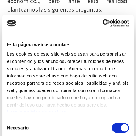
económico.., pero ante esta realidad,
planteamos las siguientes preguntas:
¿Quiénes protagonizan los conflictos laborales
más duros en los últimos años? ¿Quiénes han
vivido las huelgas más largas? ¿Quiénes se
Esta página web usa cookies
encuentran en los sectores laborales de menor
Las cookies de este sitio web se usan para personalizar
reconocimiento y valoración? ¿Quiénes ni
el contenido y los anuncios, ofrecer funciones de redes
siquiera son consideradas personas
sociales y analizar el tráfico. Además, compartimos
trabajadoras ni están integradas en el Régimen
información sobre el uso que haga del sitio web con
nuestros partners de redes sociales, publicidad y análisis
Laboral ordinario?...
web, quienes pueden combinarla con otra información
que les haya proporcionado o que hayan recopilado a
Quizá no sea suficiente con estas preguntas.
partir del uso que haya hecho de sus servicios.
Habrá que añadir algunas más:
Leer la política de cookies
Selección
¿Quiénes asumen mayoritariamente el trabajo
Necesario
de
reproductivo y de cuidados no remunerado en el