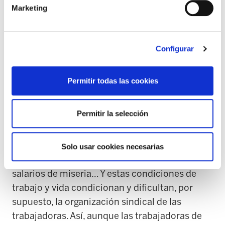
como la que vivimos. Es el caso de la foto que
Marketing
nos ha dejado la venta telefónica, también
llamada
telemarketing
. En este sector donde
las trabajadoras son la inmensa mayoría, están
Configurar
obligándolas a trabajar sin respetar la distancia
mínima y sin desinfección alguna del
Permitir todas las cookies
instrumental de trabajo.
Permitir la selección
Las condiciones laborales de los sectores
feminizados de servicios suelen presentar
características comunes: temporalidad,
Solo usar cookies necesarias
jornadas parciales, riesgos psicosociales,
salarios de miseria… Y estas condiciones de
trabajo y vida condicionan y dificultan, por
supuesto, la organización sindical de las
trabajadoras. Así, aunque las trabajadoras de