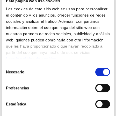
Esta página web usa cookies
Las cookies de este sitio web se usan para personalizar
Las trabajadoras de las residencias siguen
el contenido y los anuncios, ofrecer funciones de redes
poniendo en estos momentos sobre la mesa
sociales y analizar el tráfico. Además, compartimos
situaciones que habían venido denunciando
información sobre el uso que haga del sitio web con
nuestros partners de redes sociales, publicidad y análisis
con anterioridad (escasez de personal, cargas
web, quienes pueden combinarla con otra información
de trabajo excesivas, condiciones laborales
que les haya proporcionado o que hayan recopilado a
precarias…). De hecho, tienen claro que la crisis
partir del uso que haya hecho de sus servicios.
de cuidados viene de atrás.
Leer la política de cookies
Selección
¿Y los sectores feminizados que no son
Necesario
de
fundamentales para la vida?
consentimiento
Preferencias
También en sectores que no son tan básicos la
situación de las trabajadoras suele ser
Estadística
especialmente precaria, y especialmente
vulnerable en una situación de emergencia