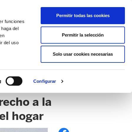
EU
ES
EN
FR
Permitir todas las cookies
er funciones
AFÍLIATE
 haga del
Permitir la selección
den
r del uso
Solo usar cookies necesarias
g
Configurar
recho a la
el hogar