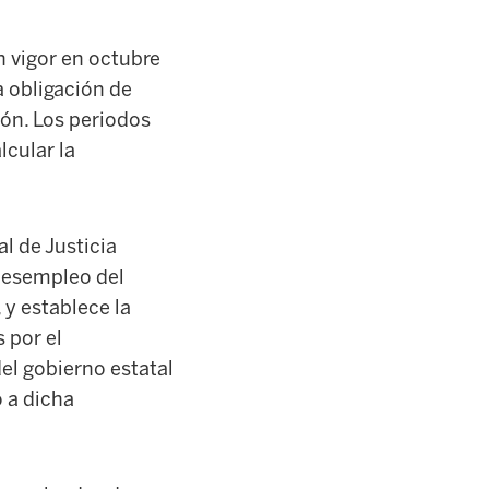
n vigor en octubre
a obligación de
ión. Los periodos
lcular la
al de Justicia
 desempleo del
 y establece la
 por el
el gobierno estatal
 a dicha