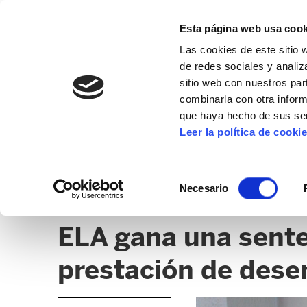
Esta página web usa cook
Las cookies de este sitio 
de redes sociales y analiz
sitio web con nuestros par
combinarla con otra inform
que haya hecho de sus ser
POLÍTICA DE GÉNERO
Leer la política de cooki
NOTICIAS
DOCUMENTOS
OPINIÓN
AR
Selección
Necesario
de
TRABAJADORAS DEL HOGAR
consentimiento
ELA gana una sente
prestación de dese