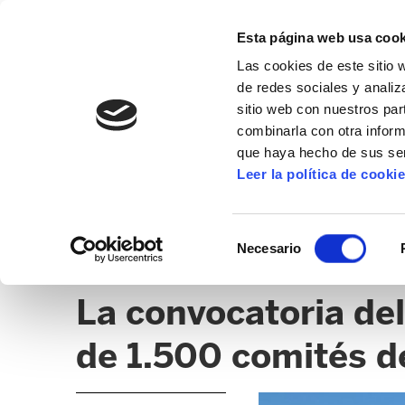
Esta página web usa cook
Las cookies de este sitio 
de redes sociales y analiz
sitio web con nuestros par
combinarla con otra inform
que haya hecho de sus ser
POLÍTICA DE GÉNERO
Leer la política de cooki
NOTICIAS
DOCUMENTOS
OPINIÓN
AR
Selección
Necesario
de
HUELGA GENERAL FEMINISTA
consentimiento
La convocatoria de
de 1.500 comités 