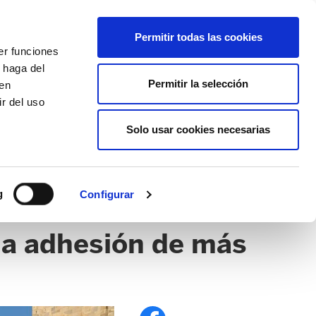
EU
ES
EN
FR
Permitir todas las cookies
er funciones
AFÍLIATE
 haga del
Permitir la selección
den
r del uso
Solo usar cookies necesarias
g
Configurar
 la adhesión de más