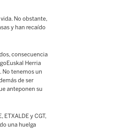
 vida. No obstante,
asas y han recaído
ados, consecuencia
HegoEuskal
Herria
ca. No tenemos un
además de ser
que anteponen su
NE, ETXALDE y CGT,
ado una huelga