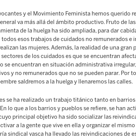
vocantes y el Movimiento Feminista hemos querido r
neral va más allá del ámbito productivo. Fruto de las
amienta de la huelga ha sido ampliada, para dar cabida
 todos esos trabajos de cuidados no remunerados e in
alizan las mujeres. Además, la realidad de una gran p
 sectores de los cuidados es que se encuentran afect
o se encuentran en situación administrativa irregular,
vos y no remunerados que no se pueden parar. Por tod
embre saldremos a la huelga y llenaremos las calles.
s se ha realizado un trabajo titánico tanto en barri
En lo que a los barrios y pueblos se refiere, se han ac
uyo principal objetivo ha sido socializar las reivindic
ctivar a la gente que vive en ella y organizar el mismo 
ía sindical vasca ha llevado las reivindicaciones de e