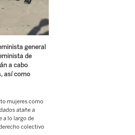
eminista general
eminista de
rán a cabo
, así como
anto mujeres como
idados atañe a
 a lo largo de
l derecho colectivo