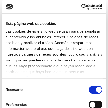
Esta página web usa cookies
Las cookies de este sitio web se usan para personalizar
Un trabajador de la empresa Vibrantz
el contenido y los anuncios, ofrecer funciones de redes
sociales y analizar el tráfico. Además, compartimos
falleció anoche como consecuencia de
información sobre el uso que haga del sitio web con
una explosión registrada en uno de los
nuestros partners de redes sociales, publicidad y análisis
hornos de las instalaciones. Tras el
web, quienes pueden combinarla con otra información
accidente, la compañía ha decidido
que les haya proporcionado o que hayan recopilado a
partir del uso que haya hecho de sus servicios.
mantener cerrada la actividad durante la
Leer la política de cookies
jornada de hoy y mañana.
Selección
Necesario
de
Con este nuevo accidente mortal, ya son siete
consentimiento
las personas fallecidas en accidentes laborales
Preferencias
en Araba en lo que va de año, según los datos