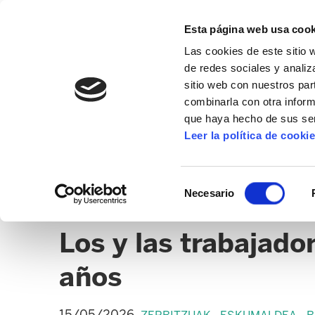
Esta página web usa cook
Las cookies de este sitio 
de redes sociales y analiz
sitio web con nuestros par
combinarla con otra inform
que haya hecho de sus ser
ZERBITZUAK
Leer la política de cooki
NOTICIAS
HOSTELERÍA
CLICK
Selección
Necesario
de
OFICINAS Y DESPACHOS BIZKAIA
consentimiento
Los y las trabajado
años