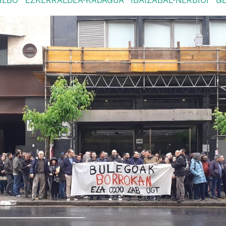
ILBO
EZKERRALDEA-KADAGUA
IBAIZABAL-NERBIOI
G