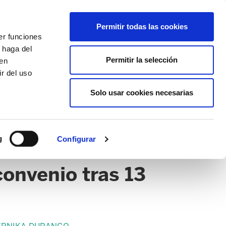
EU
ES
EN
FR
Permitir todas las cookies
er funciones
AFÍLIATE
 haga del
Permitir la selección
den
r del uso
Solo usar cookies necesarias
g
Configurar
convenio tras 13