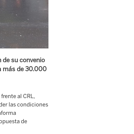
n de su convenio
a a más de 30.000
frente al CRL,
der las condiciones
taforma
ropuesta de