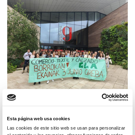
Nueva jornada de huelga en el comercio
textil y de las zapaterías de grandes
marcas de Gipuzkoa, convocada por ELA.
Esta página web usa cookies
En la octava jornada de huelga,
Las cookies de este sitio web se usan para personalizar