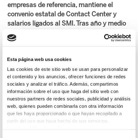
empresas de referencia, mantiene el
convenio estatal de Contact Center y
salarios ligados al SMI. Tras año y medio
de negociaciones, no hay avances
significativos.
ELA convoca una huelga en Versia Contact
Esta página web usa cookies
Center los próximos 8, 9 y 10 de junio para
Las cookies de este sitio web se usan para personalizar
reclamar mejoras salariales y laborales para la
el contenido y los anuncios, ofrecer funciones de redes
plantilla de los centros de Elorrio (42 personas)
sociales y analizar el tráfico. Además, compartimos
información sobre el uso que haga del sitio web con
y Trapagaran (88 personas). La decisión llega
nuestros partners de redes sociales, publicidad y análisis
después de más de 18 meses de negociación
web, quienes pueden combinarla con otra información
sin avances significativos.
que les haya proporcionado o que hayan recopilado a
partir del uso que haya hecho de sus servicios.
Las y los trabajadores exigen un acuerdo que
Leer la política de cookies
garantice un salario mínimo de 19.000 euros en
Selección