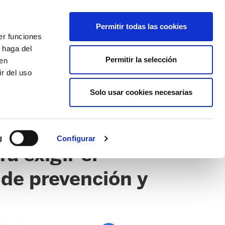
EU
ES
EN
FR
Permitir todas las cookies
er funciones
AFÍLIATE
 haga del
Permitir la selección
den
r del uso
Solo usar cookies necesarias
g
Configurar
a exigir el
 de prevención y