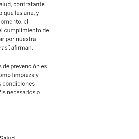
alud, contratante
o que les une, y
momento, el
 el cumplimiento de
ar por nuestra
as”, afirman.
as de prevención es
omo limpieza y
s condiciones
EPIs necesarios o
 Salud,