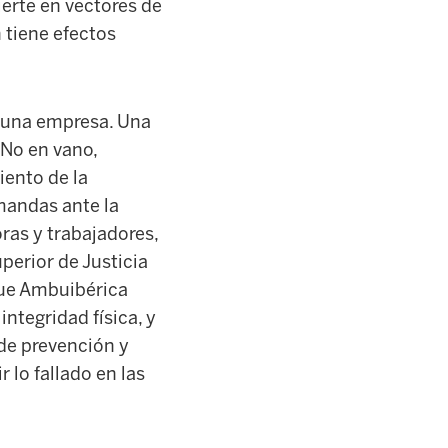
ierte en vectores de
 tiene efectos
a una empresa. Una
 No en vano,
iento de la
mandas ante la
ras y trabajadores,
perior de Justicia
 que Ambuibérica
ntegridad física, y
 de prevención y
r lo fallado en las