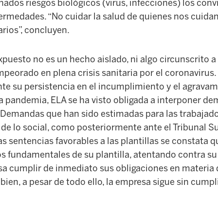
ados riesgos biológicos (virus, infecciones) los conv
ermedades. “No cuidar la salud de quienes nos cuidan
arios”, concluyen.
xpuesto no es un hecho aislado, ni algo circunscrito 
peorado en plena crisis sanitaria por el coronavirus.
te su persistencia en el incumplimiento y el agravam
la pandemia, ELA se ha visto obligada a interponer de
l. Demandas que han sido estimadas para las trabajado
 de lo social, como posteriormente ante el Tribunal Su
las sentencias favorables a las plantillas se constata
s fundamentales de su plantilla, atentando contra su i
esa cumplir de inmediato sus obligaciones en materia
bien, a pesar de todo ello, la empresa sigue sin cumpli