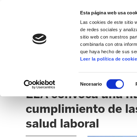
Esta página web usa cook
Las cookies de este sitio 
de redes sociales y analiz
sitio web con nuestros par
combinarla con otra inform
que haya hecho de sus ser
ZERBITZUAK
Leer la política de cooki
NOTICIAS
HOSTELERÍA
CLICK
Selección
Necesario
de
ELA convoca una hu
consentimiento
cumplimiento de la
salud laboral