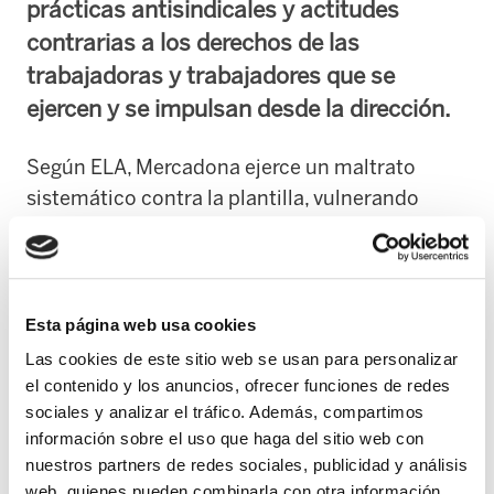
prácticas antisindicales y actitudes
contrarias a los derechos de las
trabajadoras y trabajadores que se
ejercen y se impulsan desde la dirección.
Según ELA, Mercadona ejerce un maltrato
sistemático contra la plantilla, vulnerando
derechos fundamentales como el derecho a la
salud mediante un control férreo desde el
propio servicio médico y persiguiendo a las
personas que se encuentran en situación de I.T.
Esta página web usa cookies
“Nos encontramos con plantillas jóvenes que,
Las cookies de este sitio web se usan para personalizar
tras 6 años trabajando para la empresa, tienen
el contenido y los anuncios, ofrecer funciones de redes
graves lesiones físicas que no se producen en
sociales y analizar el tráfico. Además, compartimos
información sobre el uso que haga del sitio web con
otras cadenas del mismo sector. Los ritmos y
nuestros partners de redes sociales, publicidad y análisis
turnos de trabajo impuestos son inaceptables,
web, quienes pueden combinarla con otra información