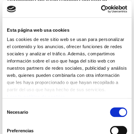
privada.
ELA ha denunciado que, después de 158 días de
Esta página web usa cookies
huelga en en Servicios de Txingudi (Txinzer),
Las cookies de este sitio web se usan para personalizar
empresa pública dependiente de los
el contenido y los anuncios, ofrecer funciones de redes
ayuntamientos de Irún y Hondarribia, la
sociales y analizar el tráfico. Además, compartimos
negociación continúa bloqueada por la
información sobre el uso que haga del sitio web con
negativa de la dirección a garantizar la
nuestros partners de redes sociales, publicidad y análisis
equiparación salarial para toda la plantilla
web, quienes pueden combinarla con otra información
durante las situaciones de Incapacidad
que les haya proporcionado o que hayan recopilado a
partir del uso que haya hecho de sus servicios.
Temporal (IT). Según el sindicato, la última
Leer la política de cookies
propuesta empresarial plantea que las
Selección
personas con una baja por enfermedad común
Necesario
de
solo accedan a este derecho si facilitan
consentimiento
información sobre su estado de salud y la
Preferencias
empresa considera que la dolencia es lo