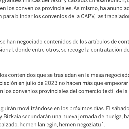
 grandes marcas del textil y calzado. En esa reunión, 
ten los convenios provinciales. Asimismo, ha anunciad
 para blindar los convenios de la CAPV, las trabajado
se han negociado contenidos de los artículos de cont
sional, donde entre otros, se recoge la contratación d
 los contenidos que se trasladan en la mesa negocia
iación en julio de 2023 no hacen más que empeorar 
n los convenios provinciales del comercio textil de la
guirán movilizándose en los próximos días. El sábado,
 y Bizkaia secundarán una nueva jornada de huelga, ba
 calzado, hemen lan egin, hemen negoziatu´.