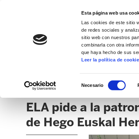
Esta página web usa cook
Las cookies de este sitio 
de redes sociales y analiz
sitio web con nuestros par
combinarla con otra inform
que haya hecho de sus ser
ZERBITZUAK
Leer la política de cooki
NOTICIAS
HOSTELERÍA
CLICK
Selección
Necesario
de
COMERCIO TEXTIL Y CALZADO
consentimiento
ELA pide a la patro
de Hego Euskal Herr