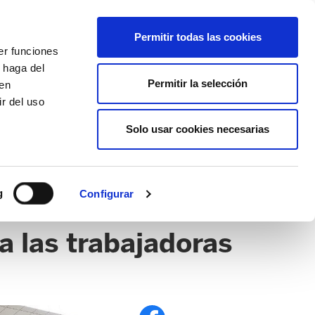
EU
ES
EN
FR
Permitir todas las cookies
er funciones
AFÍLIATE
 haga del
Permitir la selección
den
r del uso
Solo usar cookies necesarias
g
Configurar
a las trabajadoras