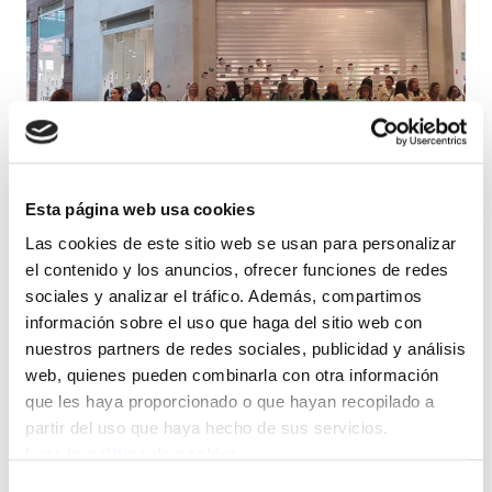
El 4 y 5 de octubre las trabajadoras de
Esta página web usa cookies
H&M realizaron su cuarta jornada de
Las cookies de este sitio web se usan para personalizar
el contenido y los anuncios, ofrecer funciones de redes
huelga en contra del cierre de la tienda del
sociales y analizar el tráfico. Además, compartimos
Centro Comercial Ballonti, en Portugalete.
información sobre el uso que haga del sitio web con
Cada vez son más las trabajadoras que
nuestros partners de redes sociales, publicidad y análisis
secundan las huelgas en apoyo a las
web, quienes pueden combinarla con otra información
que les haya proporcionado o que hayan recopilado a
compañeras afectadas.
partir del uso que haya hecho de sus servicios.
Leer la política de cookies
La compañía ha decidido hacer un ERE
Selección