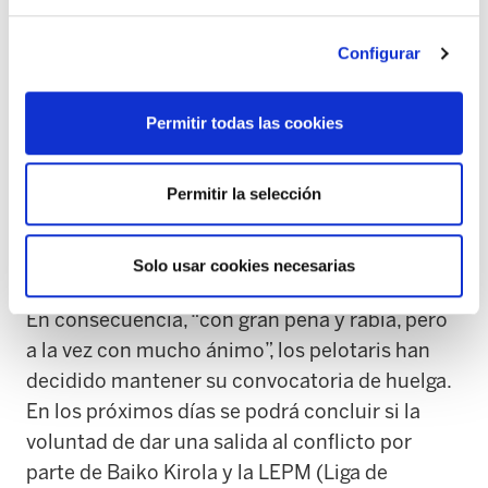
afirmar que está dispuesta a emprender un
“proceso de reflexión”. Ante esta posición, y
Configurar
dado que Baiko Kirola se niega a aportar la
información económica que se le reclama, en
Permitir todas las cookies
los próximos días ELA analizará jurídicamente
las relaciones mercantiles existentes entre las
Permitir la selección
empresas Bainet Taldea, S.L. y Baiko Kirola,
S.L., así como las acciones legales que de ello
se puedan derivar.
Solo usar cookies necesarias
En consecuencia, “con gran pena y rabia, pero
a la vez con mucho ánimo”, los pelotaris han
decidido mantener su convocatoria de huelga.
En los próximos días se podrá concluir si la
voluntad de dar una salida al conflicto por
parte de Baiko Kirola y la LEPM (Liga de