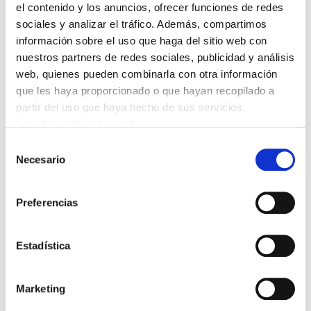
el contenido y los anuncios, ofrecer funciones de redes
Consideran “inaccetables” tanto la actitud
sociales y analizar el tráfico. Además, compartimos
mostrada por la empresa Baiko en la reunión,
información sobre el uso que haga del sitio web con
como las declaraciones públicas realizadas por
nuestros partners de redes sociales, publicidad y análisis
José Ramón Garay. Afirman que dichas
web, quienes pueden combinarla con otra información
que les haya proporcionado o que hayan recopilado a
declaraciones solo confirman que el objeto de
partir del uso que haya hecho de sus servicios.
la reunión, por parte de la empresa, ningún
Leer la política de cookies
caso era dar salida al conflicto. “En un contexto
Selección
en que hay convocada una huelga es
Necesario
de
inadmisible que se acuda a una reunión
consentimiento
negociadora con las manos vacías; quedó en
Preferencias
evidencia la nula voluntad para llegar a un
acuerdo”, denuncian.
Estadística
Lamentan que la empresa Baiko no tuviera en
cuenta ni una sola de las reivindicaciones
Marketing
planteadas por los pelotaris, y que se limitara a