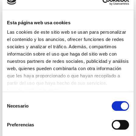
movilizado hoy por las calles de Bilbao
para exigir el desbloqueo de la
Esta página web usa cookies
negociación colectiva y la firma de un
Las cookies de este sitio web se usan para personalizar
convenio digno, después de más de seis
el contenido y los anuncios, ofrecer funciones de redes
años con el convenio decaído.
sociales y analizar el tráfico. Además, compartimos
información sobre el uso que haga del sitio web con
La movilización ha recorrido diversos
nuestros partners de redes sociales, publicidad y análisis
establecimientos del sector, entre ellos
web, quienes pueden combinarla con otra información
joyerías, tiendas de bisutería, ópticas y
que les haya proporcionado o que hayan recopilado a
partir del uso que haya hecho de sus servicios.
comercios de telefonía móvil. A través de esta
Leer la política de cookies
protesta, las personas trabajadoras han
Selección
denunciado la situación de precariedad e
Necesario
de
incertidumbre que atraviesa el sector y han
consentimiento
reclamado una respuesta responsable por
Preferencias
parte de la patronal CECOBI.