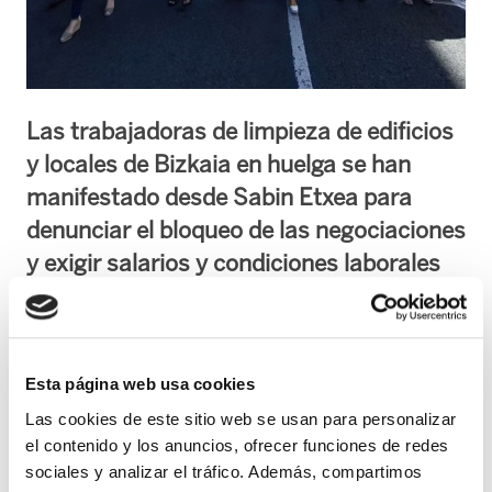
Las trabajadoras de limpieza de edificios
y locales de Bizkaia en huelga se han
manifestado desde Sabin Etxea para
denunciar el bloqueo de las negociaciones
y exigir salarios y condiciones laborales
dignas.
Las trabajadoras de limpieza de Bizkaia,
convocadas por ELA y LAB, han retomado las
Esta página web usa cookies
movilizaciones con nuevas jornadas de huelga
Las cookies de este sitio web se usan para personalizar
en mayo ante el bloqueo de la negociación del
el contenido y los anuncios, ofrecer funciones de redes
sociales y analizar el tráfico. Además, compartimos
convenio. La huelga está teniendo amplio