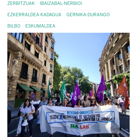
ZERBITZUAK
IBAIZABAL-NERBIOI
EZKERRALDEA-KADAGUA
GERNIKA-DURANGO
BILBO
ESKUMALDEA