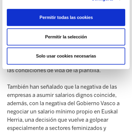
anuales y la implantación de un sistema de
vacantes que permita acceder a jornadas
Permitir todas las cookies
completas, ya que actualmente predominan
contratos de muy pocas horas semanales.
Permitir la selección
Las trabajadoras denuncian que empresas con
grandes beneficios como ISS, Serveo, Eulen o
Solo usar cookies necesarias
FCC siguen priorizando sus ganancias frente a
las condiciones de vida de la plantilla.
También han señalado que la negativa de las
empresas a asumir salarios dignos coincide,
además, con la negativa del Gobierno Vasco a
negociar un salario mínimo propio en Euskal
Herria, una decisión que vuelve a golpear
especialmente a sectores feminizados y