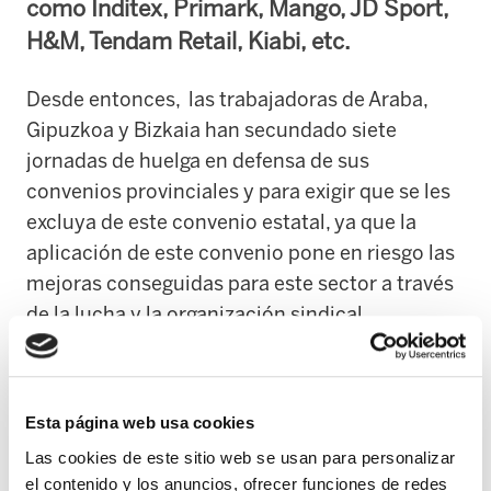
como Inditex, Primark, Mango, JD Sport,
H&M, Tendam Retail, Kiabi, etc.
Desde entonces, las trabajadoras de Araba,
Gipuzkoa y Bizkaia han secundado siete
jornadas de huelga en defensa de sus
convenios provinciales y para exigir que se les
excluya de este convenio estatal, ya que la
aplicación de este convenio pone en riesgo las
mejoras conseguidas para este sector a través
de la lucha y la organización sindical.
Antes del verano, ELA tuvo contactos con la
patronal y aunque todo indicaba que se iba a
Esta página web usa cookies
dar respuesta a la petición sindical para dejar a
Las cookies de este sitio web se usan para personalizar
las trabajadoras de la CAPV fuera de este
el contenido y los anuncios, ofrecer funciones de redes