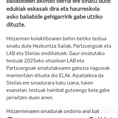
baliabideen akordio berria ere sinatu dute:
edukiak eskasak dira eta haurreskola
asko baliabide gehigarririk gabe utziko
dituzte.
Hitzarmen kolektiboaren behin-betiko testua
sinatu dute Hezkuntza Sailak, Partzuergoak eta
LAB eta Steilas sindikatuek. Gaur sinatutako
testuak 2025eko otsailean LAB eta
Partzuergoak sinatutakoaren gabezia nagusiak
mantentzen dituela dio ELAk. Aipatzekoa da
Steilas ere sinadurara batu izana, haien
esanetan, testuak hainbat gutxiengo bete gabe
jarraitzen duen arren.
Hitzarmenaren sinadurak ondorio argi bat