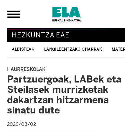
HEZKUNTZA EAE
ALBISTEAK
LANGILEENTZAKO OHARRAK
MATERIAL
HAURRESKOLAK
Partzuergoak, LABek eta
Steilasek murrizketak
dakartzan hitzarmena
sinatu dute
2026/03/02