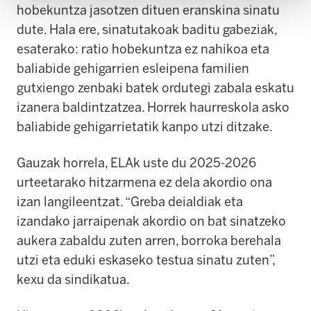
hobekuntza jasotzen dituen eranskina sinatu
dute. Hala ere, sinatutakoak baditu gabeziak,
esaterako: ratio hobekuntza ez nahikoa eta
baliabide gehigarrien esleipena familien
gutxiengo zenbaki batek ordutegi zabala eskatu
izanera baldintzatzea. Horrek haurreskola asko
baliabide gehigarrietatik kanpo utzi ditzake.
Gauzak horrela, ELAk uste du 2025-2026
urteetarako hitzarmena ez dela akordio ona
izan langileentzat. “Greba deialdiak eta
izandako jarraipenak akordio on bat sinatzeko
aukera zabaldu zuten arren, borroka berehala
utzi eta eduki eskaseko testua sinatu zuten”,
kexu da sindikatua.