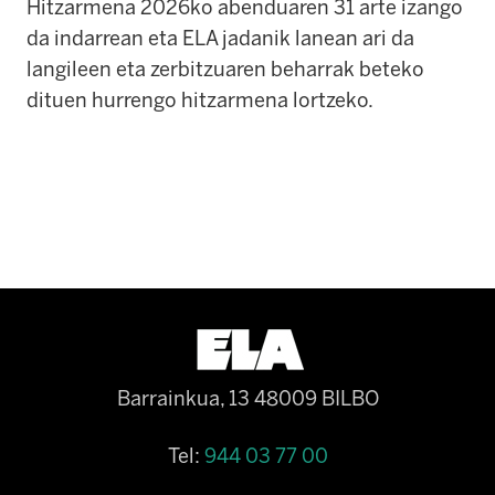
Hitzarmena 2026ko abenduaren 31 arte izango
da indarrean eta ELA jadanik lanean ari da
langileen eta zerbitzuaren beharrak beteko
dituen hurrengo hitzarmena lortzeko.
Barrainkua, 13 48009 BILBO
Tel:
944 03 77 00