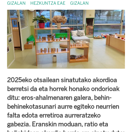
GIZALAN
HEZKUNTZA EAE
GIZALAN
2025eko otsailean sinatutako akordioa
berretsi da eta horrek honako ondorioak
ditu: eros-ahalmenaren galera, behin-
behinekotasunari aurre egiteko neurrien
falta edota erretiroa aurreratzeko
gabezia. Eranskin moduan, ratio eta