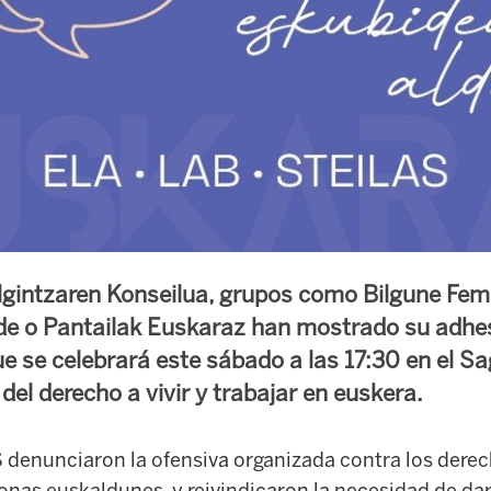
gintzaren Konseilua, grupos como Bilgune Femi
de o Pantailak Euskaraz han mostrado su adhes
e se celebrará este sábado a las 17:30 en el 
 del derecho a vivir y trabajar en euskera.
 denunciaron la ofensiva organizada contra los derec