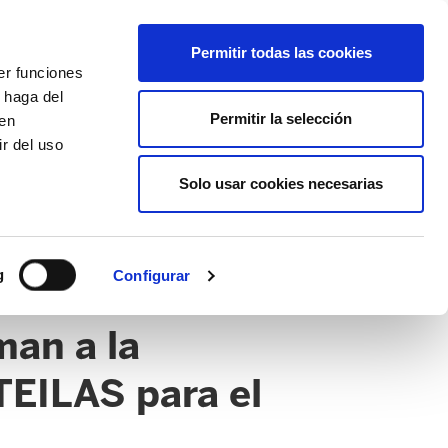
EU
ES
EN
FR
Permitir todas las cookies
er funciones
AFÍLIATE
 haga del
Permitir la selección
den
r del uso
Solo usar cookies necesarias
g
Configurar
man a la
TEILAS para el