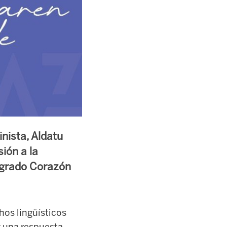
nista, Aldatu
ión a la
Sagrado Corazón
hos lingüísticos