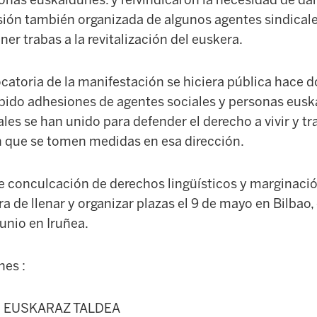
sonas euskaldunes. y reivindicaron la necesidad de da
sión también organizada de algunos agentes sindicales
er trabas a la revitalización del euskera.
catoria de la manifestación se hiciera pública hace 
ibido adhesiones de agentes sociales y personas eusk
ales se han unido para defender el derecho a vivir y tr
 que se tomen medidas en esa dirección.
de conculcación de derechos lingüísticos y marginaci
a de llenar y organizar plazas el 9 de mayo en Bilbao,
junio en Iruñea.
nes :
 EUSKARAZ TALDEA