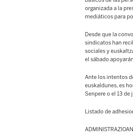
básicos de las per
organizada a la pre
mediáticos para pon
Desde que la convo
sindicatos han rec
sociales y euskaltz
el sábado apoyarán
Ante los intentos 
euskaldunes, es hor
Senpere o el 13 de 
Listado de adhesio
ADMINISTRAZIOAN