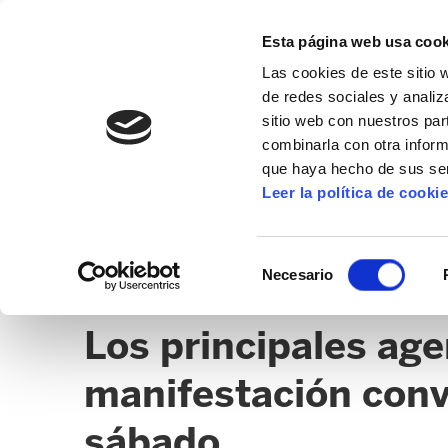
Esta página web usa cook
Las cookies de este sitio 
de redes sociales y analiz
sitio web con nuestros par
combinarla con otra inform
que haya hecho de sus ser
EUSKARA
Leer la política de cooki
NOTICIAS
CLICK
RINCÓN DE DENUNCIAS
Selección
Necesario
de
EUSKARA
consentimiento
Los principales age
manifestación conv
sábado